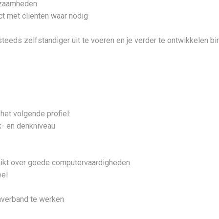
rkzaamheden
ct met cliënten waar nodig
teeds zelfstandiger uit te voeren en je verder te ontwikkelen bi
het volgende profiel:
k- en denkniveau
ikt over goede computervaardigheden
eel
amverband te werken