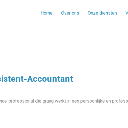
Home
Over ons
Onze diensten
V
sistent-Accountant
ance-professional die graag werkt in een persoonlijke en profe