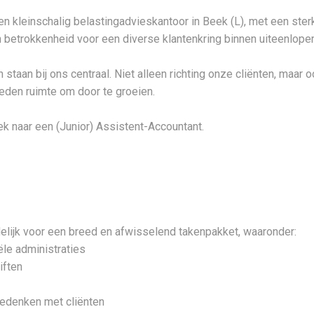
n kleinschalig belastingadvieskantoor in Beek (L), met een sterk
 betrokkenheid voor een diverse klantenkring binnen uiteenlope
en staan bij ons centraal. Niet alleen richting onze cliënten, maar
den ruimte om door te groeien.
oek naar een (Junior) Assistent-Accountant.
elijk voor een breed en afwisselend takenpakket, waaronder:
ële administraties
iften
eedenken met cliënten