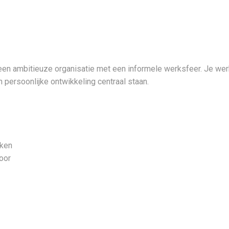
 een ambitieuze organisatie met een informele werksfeer. Je w
n persoonlijke ontwikkeling centraal staan.
rken
oor